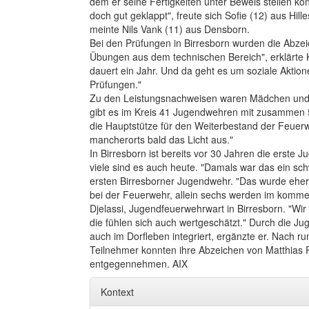
dem er seine Fertigkeiten unter Beweis stellen kon
doch gut geklappt", freute sich Sofie (12) aus Hil
meinte Nils Vank (11) aus Densborn.
Bei den Prüfungen in Birresborn wurden die Abzei
Übungen aus dem technischen Bereich", erklärte K
dauert ein Jahr. Und da geht es um soziale Aktione
Prüfungen."
Zu den Leistungsnachweisen waren Mädchen und 
gibt es im Kreis 41 Jugendwehren mit zusammen 5
die Hauptstütze für den Weiterbestand der Feuer
mancherorts bald das Licht aus."
In Birresborn ist bereits vor 30 Jahren die erste
viele sind es auch heute. "Damals war das ein sch
ersten Birresborner Jugendwehr. "Das wurde eher 
bei der Feuerwehr, allein sechs werden im komme
Djelassi, Jugendfeuerwehrwart in Birresborn. "Wir 
die fühlen sich auch wertgeschätzt." Durch die 
auch im Dorfleben integriert, ergänzte er. Nach r
Teilnehmer konnten ihre Abzeichen von Matthias 
entgegennehmen. AIX
Kontext