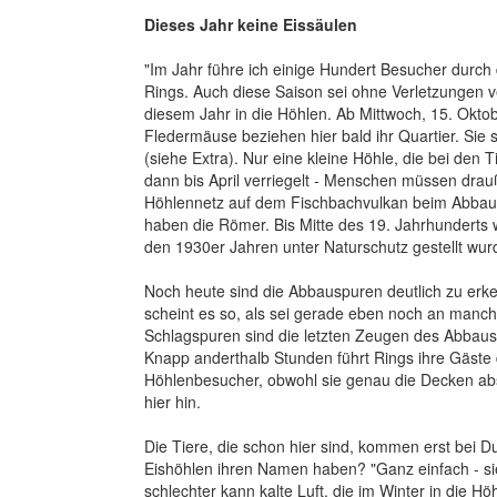
Dieses Jahr keine Eissäulen
"Im Jahr führe ich einige Hundert Besucher durch di
Rings. Auch diese Saison sei ohne Verletzungen ve
diesem Jahr in die Höhlen. Ab Mittwoch, 15. Okto
Fledermäuse beziehen hier bald ihr Quartier. Sie 
(siehe Extra). Nur eine kleine Höhle, die bei den T
dann bis April verriegelt - Menschen müssen drau
Höhlennetz auf dem Fischbachvulkan beim Abbau
haben die Römer. Bis Mitte des 19. Jahrhunderts w
den 1930er Jahren unter Naturschutz gestellt wurd
Noch heute sind die Abbauspuren deutlich zu er
scheint es so, als sei gerade eben noch an manc
Schlagspuren sind die letzten Zeugen des Abbaus
Knapp anderthalb Stunden führt Rings ihre Gäst
Höhlenbesucher, obwohl sie genau die Decken ab
hier hin.
Die Tiere, die schon hier sind, kommen erst bei 
Eishöhlen ihren Namen haben? "Ganz einfach - sie 
schlechter kann kalte Luft, die im Winter in die H