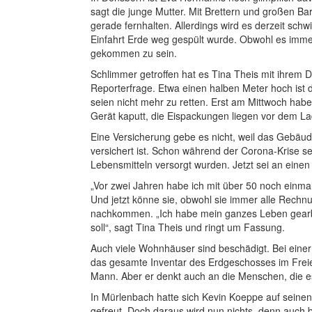
sagt die junge Mutter. Mit Brettern und großen B
gerade fernhalten. Allerdings wird es derzeit sch
Einfahrt Erde weg gespült wurde. Obwohl es immer 
gekommen zu sein.
Schlimmer getroffen hat es Tina Theis mit ihrem D
Reporterfrage. Etwa einen halben Meter hoch ist 
seien nicht mehr zu retten. Erst am Mittwoch habe
Gerät kaputt, die Eispackungen liegen vor dem L
Eine Versicherung gebe es nicht, weil das Gebäud
versichert ist. Schon während der Corona-Krise se
Lebensmitteln versorgt wurden. Jetzt sei an einen
„Vor zwei Jahren habe ich mit über 50 noch einmal
Und jetzt könne sie, obwohl sie immer alle Rechnu
nachkommen. „Ich habe mein ganzes Leben gearbeit
soll“, sagt Tina Theis und ringt um Fassung.
Auch viele Wohnhäuser sind beschädigt. Bei einer
das gesamte Inventar des Erdgeschosses im Freien
Mann. Aber er denkt auch an die Menschen, die es 
In Mürlenbach hatte sich Kevin Koeppe auf seine
gefreut. Doch daraus wird nun nichts, denn auch be