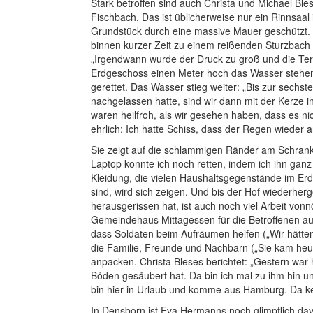
Stark betroffen sind auch Christa und Michael Ble
Fischbach. Das ist üblicherweise nur ein Rinnsaal 
Grundstück durch eine massive Mauer geschützt. U
binnen kurzer Zeit zu einem reißenden Sturzbach v
„Irgendwann wurde der Druck zu groß und die Te
Erdgeschoss einen Meter hoch das Wasser stehen“,
gerettet. Das Wasser stieg weiter: „Bis zur sechst
nachgelassen hatte, sind wir dann mit der Kerze 
waren heilfroh, als wir gesehen haben, dass es ni
ehrlich: Ich hatte Schiss, dass der Regen wieder a
Sie zeigt auf die schlammigen Ränder am Schrank 
Laptop konnte ich noch retten, indem ich ihn ganz
Kleidung, die vielen Haushaltsgegenstände im E
sind, wird sich zeigen. Und bis der Hof wiederherge
herausgerissen hat, ist auch noch viel Arbeit vonn
Gemeindehaus Mittagessen für die Betroffenen au
dass Soldaten beim Aufräumen helfen („Wir hätt
die Familie, Freunde und Nachbarn („Sie kam heu
anpacken. Christa Bleses berichtet: „Gestern war 
Böden gesäubert hat. Da bin ich mal zu ihm hin und
bin hier in Urlaub und komme aus Hamburg. Da ken
In Densborn ist Eva Hermanns noch glimpflich da