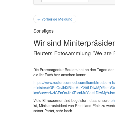
←
vorherige Meldung
Sonstiges
Wir sind Miniterpräsiden
Reuters Fotosammlung "We are Pr
Die Presseagentur Reuters hat an den Tagen der
die Ihr Euch hier ansehen könnt:
https://www.reutersconnect.com/item/birresborn-i
minister/dGFnOnJldXRlcnMuY29tLDIwMjY6bmV
lastViewed=dGFnOnJldXRlcnMuY29tLDIwMjY6b
Viele Birresborner sind begeistert, dass unsere
eh
ist, Ministerpräsident von Rheinland Pfalz zu we
seiner Partei, sehr hoch.