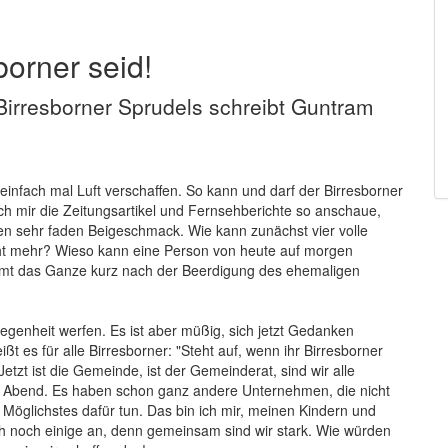
borner seid!
irresborner Sprudels schreibt Guntram
infach mal Luft verschaffen. So kann und darf der Birresborner
ch mir die Zeitungsartikel und Fernsehberichte so anschaue,
n sehr faden Beigeschmack. Wie kann zunächst vier volle
icht mehr? Wieso kann eine Person von heute auf morgen
mmt das Ganze kurz nach der Beerdigung des ehemaligen
legenheit werfen. Es ist aber müßig, sich jetzt Gedanken
 es für alle Birresborner: "Steht auf, wenn ihr Birresborner
tzt ist die Gemeinde, ist der Gemeinderat, sind wir alle
ge Abend. Es haben schon ganz andere Unternehmen, die nicht
 Möglichstes dafür tun. Das bin ich mir, meinen Kindern und
ch noch einige an, denn gemeinsam sind wir stark. Wie würden