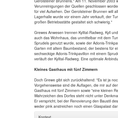
Gerolsteiner Brunnens." Am 11. November 2003 w
Verunreinigungen der Quellen geschlossen worden
für viel Aufsehen. Der Gerolsteiner Brunnen will
Lagerhalle wurde vor einem Jahr verkauft, der T
großen Betriebsstätte gestaltet sich schwierig."
Grewes Anwesen trennen Kylltal-Radweg, Kyll und
auch das Wohnhaus, das unmittelbar mit dem Tur
Sprudels genutzt wurde, sowie der Adonis-Trinkpa
Garten mit altem Baumbestand, der bestens für ei
sechseckige Adonis-Trinkpavillon mit einem Sprud
verläuft der Kylltal-Radweg. Eine optimale Anbin
Kleines Gasthaus mit fünf Zimmern
Doch Grewe gibt sich zurückhaltend: "Es ist ja noc
Vorgehensweise sind die Auflagen, die mir auf de
Gasthaus mit fünf Zimmern sowie "eine kleinen R
Wahrzeichen des Dorfes steht nicht unter Denkmal
Er verspricht, bei der Renovierung den Baustil d
weder pink anstreichen noch einen Glaspalast da
Kontext