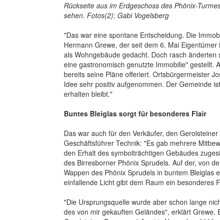
Rückseite aus im Erdgeschoss des Phönix-Turmes
sehen. Fotos(2): Gabi Vogelsberg
"Das war eine spontane Entscheidung. Die Immob
Hermann Grewe, der seit dem 6. Mai Eigentümer is
als Wohngebäude gedacht. Doch rasch änderten si
eine gastronomisch genutzte Immobilie" gestellt
bereits seine Pläne offeriert. Ortsbürgermeister J
Idee sehr positiv aufgenommen. Der Gemeinde ist
erhalten bleibt."
Buntes Bleiglas sorgt für besonderes Flair
Das war auch für den Verkäufer, den Gerolstein
Geschäftsführer Technik: "Es gab mehrere Mitbe
den Erhalt des symbolträchtigen Gebäudes zugesi
des Birresborner Phönix Sprudels. Auf der, von d
Wappen des Phönix Sprudels in buntem Bleiglas e
einfallende Licht gibt dem Raum ein besonderes Fl
"Die Ursprungsquelle wurde aber schon lange nich
des von mir gekauften Geländes", erklärt Grewe. E