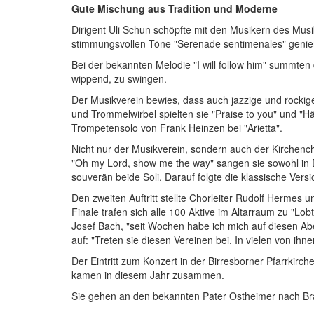
Gute Mischung aus Tradition und Moderne
Dirigent Uli Schun schöpfte mit den Musikern des Musik
stimmungsvollen Töne "Serenade sentimenales" genie
Bei der bekannten Melodie "I will follow him" summten
wippend, zu swingen.
Der Musikverein bewies, dass auch jazzige und rockig
und Trommelwirbel spielten sie "Praise to you" und "H
Trompetensolo von Frank Heinzen bei "Arietta".
Nicht nur der Musikverein, sondern auch der Kirchenc
"Oh my Lord, show me the way" sangen sie sowohl in D
souverän beide Soli. Darauf folgte die klassische Versi
Den zweiten Auftritt stellte Chorleiter Rudolf Herme
Finale trafen sich alle 100 Aktive im Altarraum zu "Lo
Josef Bach, "seit Wochen habe ich mich auf diesen Abe
auf: "Treten sie diesen Vereinen bei. In vielen von i
Der Eintritt zum Konzert in der Birresborner Pfarrkir
kamen in diesem Jahr zusammen.
Sie gehen an den bekannten Pater Ostheimer nach Bra