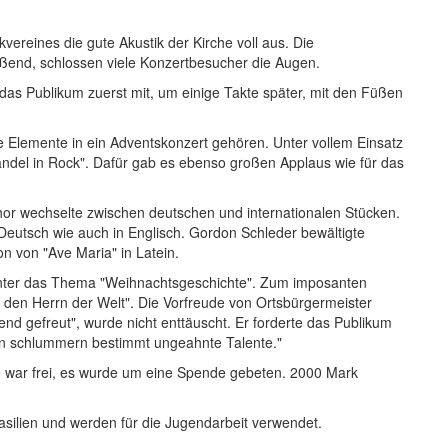
vereines die gute Akustik der Kirche voll aus. Die
ßend, schlossen viele Konzertbesucher die Augen.
 das Publikum zuerst mit, um einige Takte später, mit den Füßen
e Elemente in ein Adventskonzert gehören. Unter vollem Einsatz
ändel in Rock". Dafür gab es ebenso großen Applaus wie für das
hor wechselte zwischen deutschen und internationalen Stücken.
eutsch wie auch in Englisch. Gordon Schleder bewältigte
on von "Ave Maria" in Latein.
s unter das Thema "Weihnachtsgeschichte". Zum imposanten
bt den Herrn der Welt". Die Vorfreude von Ortsbürgermeister
nd gefreut", wurde nicht enttäuscht. Er forderte das Publikum
hnen schlummern bestimmt ungeahnte Talente."
che war frei, es wurde um eine Spende gebeten. 2000 Mark
silien und werden für die Jugendarbeit verwendet.