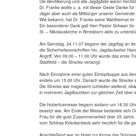
Die Bevölkerung und alle Jagdgäste waren herzlic
Dr. Franke wollte u. a. mit dieser Geste Danke für
Jäger aber auch als Mitbürger unserer Gemeinde
Wie bekannt, hat Dr. Franke seine Wahlheimat im 
Ein besonderer Dank galt Herr Pastor Schwan für d
St. – Nikolauskirche in Birresborn aktiv zu unterst
Am Samstag, 24.11.07 begann der Jagdtag an der
die Sicherheitsvorschriften hin. Jagdaufseher Ha
Angriff. Von 09.00 – 11.00 Uhr wurde das erste 
Stadtfeld – die Strecke versorgt.
Nach Einnahme einer guten Eintopfsuppe aus dem
endete um 15.00 Uhr. Danach wurde die Strecke s
Die Strecke war insgesamt zufrieden stellend, ob
in mehreren Jagdbezirken zur gleichen Zeit über e
Die Hubertusmesse begann sodann um 18.30 Uhr. Se
besetzt war. Am Ende der Messe bedankte sich Or
Frau für die gute Zusammenarbeit über 25 Jahre
vom Schloss Krieckenbeck sehr herzlich für die g
Anschließend war im Hotel zur Krone das Schüsse