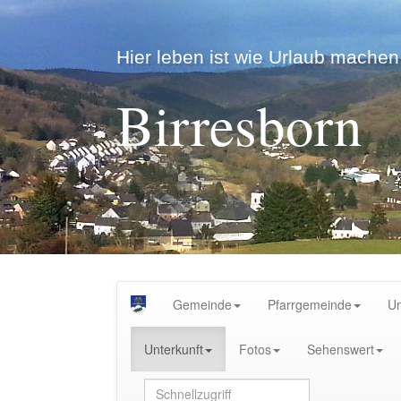
Hier leben ist wie Urlaub machen.
Birresborn
Gemeinde
Pfarrgemeinde
U
Unterkunft
Fotos
Sehenswert